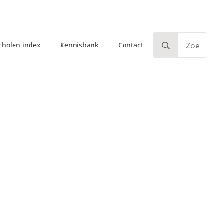
Search
scholen index
Kennisbank
Contact
for
o?
Algemeen
Rijschool
Examen
Transport
Veiligheid