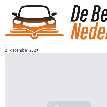
Blogs
/
Hoe is een motor anders dan een auto?
Hoe is een motor 
Algemeen, Transport
|
21 december 2020