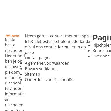
Neem gerust contact met ons op via
Pagi
Bij de
Info@debesterijscholennederland.nl
beste
Rijschole
of vul ons contactformulier in op
rijscholen
Kennisba
onze
Nederland
Over ons
contactpagina
ben je op
Algemene voorwaarden
de juiste
Privacy verklaring
plek om
Sitemap
de beste
Onderdeel van RijschoolXL
rijschool
te vinden!
Informatie
en
rijscholen
voor je op