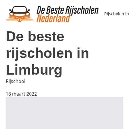
Rijscholen i
Blogs
/
De beste rijscholen in Limburg
De beste
Algemeen
Rijschool
rijscholen in
Examen
Transport
Veiligheid
Limburg
Rijschool
|
18 maart 2022