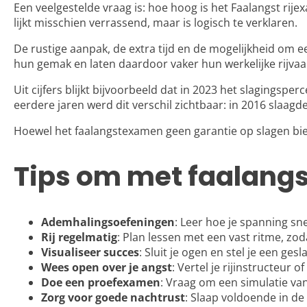
Een veelgestelde vraag is: hoe hoog is het Faalangst rije
lijkt misschien verrassend, maar is logisch te verklaren.
De rustige aanpak, de extra tijd en de mogelijkheid om 
hun gemak en laten daardoor vaker hun werkelijke rijvaa
Uit cijfers blijkt bijvoorbeeld dat in 2023 het slagingsp
eerdere jaren werd dit verschil zichtbaar: in 2016 slaa
Hoewel het faalangstexamen geen garantie op slagen bied
Tips om met faalangs
Ademhalingsoefeningen
: Leer hoe je spanning sn
Rij regelmatig
: Plan lessen met een vast ritme, z
Visualiseer succes
: Sluit je ogen en stel je een g
Wees open over je angst
: Vertel je rijinstructeu
Doe een proefexamen
: Vraag om een simulatie van
Zorg voor goede nachtrust
: Slaap voldoende in de