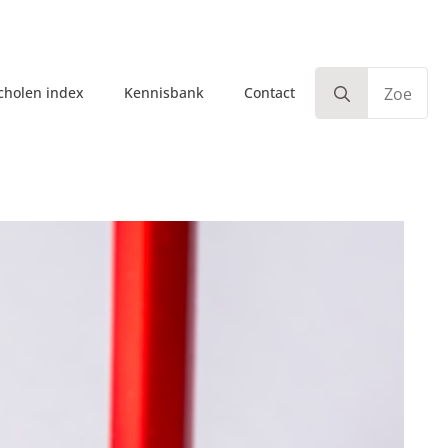
Search
scholen index
Kennisbank
Contact
for
w kans op slagen
Algemeen
Rijschool
Examen
Transport
Veiligheid