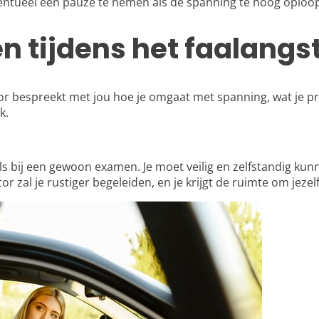
entueel een pauze te nemen als de spanning te hoog oploop
n tijdens het faalangs
 bespreekt met jou hoe je omgaat met spanning, wat je pret
k.
ls bij een gewoon examen. Je moet veilig en zelfstandig kunn
or zal je rustiger begeleiden, en je krijgt de ruimte om jeze