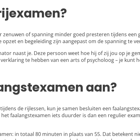
 rijexamen?
or zenuwen of spanning minder goed presteren tijdens een 
e opzet en begeleiding zijn aangepast om de spanning te ve
nator naast je. Deze persoon weet hoe hij of zij jou op je g
 verklaring te hebben van een arts of psycholoog – je kunt
alangstexamen aan?
t tijdens de rijlessen, kun je samen besluiten een faalangste
et faalangstexamen iets duurder is dan een regulier examen
 in totaal 80 minuten in plaats van 55. Dat betekent niet dat