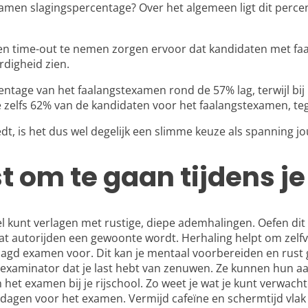
xamen slagingspercentage? Over het algemeen ligt dit percen
een time-out te nemen zorgen ervoor dat kandidaten met faa
rdigheid zien.
ercentage van het faalangstexamen rond de 57% lag, terwijl bi
gde zelfs 62% van de kandidaten voor het faalangstexamen, t
t, is het dus wel degelijk een slimme keuze als spanning jo
t om te gaan tijdens j
el kunt verlagen met rustige, diepe ademhalingen. Oefen dit
odat autorijden een gewoonte wordt. Herhaling helpt om zel
eslaagd examen voor. Dit kan je mentaal voorbereiden en rust
r of examinator dat je last hebt van zenuwen. Ze kunnen hun
 het examen bij je rijschool. Zo weet je wat je kunt verwacht
 dagen voor het examen. Vermijd cafeïne en schermtijd vlak