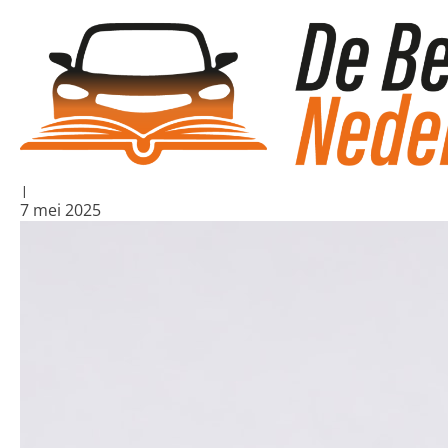
Blogs
/
Faalangst rijexamen: vergroot jouw kans op slag
Faalangst rijexa
Algemeen
|
7 mei 2025