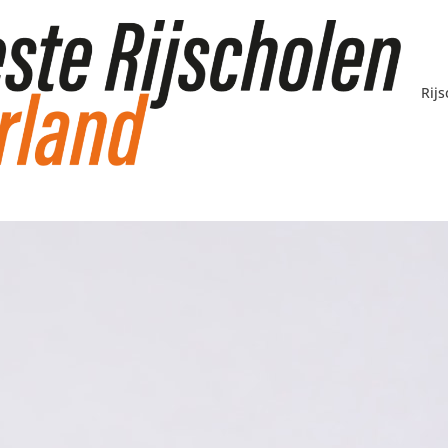
en
Rij
men: vergroot jou