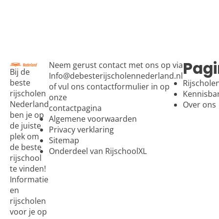
Pagi
Neem gerust contact met ons op via
Bij de
Info@debesterijscholennederland.nl
beste
Rijschole
of vul ons contactformulier in op
rijscholen
Kennisba
onze
Nederland
Over ons
contactpagina
ben je op
Algemene voorwaarden
de juiste
Privacy verklaring
plek om
Sitemap
de beste
Onderdeel van RijschoolXL
rijschool
te vinden!
Informatie
en
rijscholen
voor je op