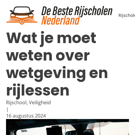
Rijscho
Blogs
/
Wat je moet weten over wetgeving en rijlessen
Wat je moet
Algemeen
weten over
Rijschool
Examen
Transport
wetgeving en
Veiligheid
rijlessen
Rijschool, Veiligheid
|
16 augustus 2024