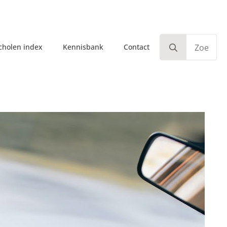
Search
scholen index
Kennisbank
Contact
for
instructeur
Algemeen
Rijschool
Examen
Transport
Veiligheid