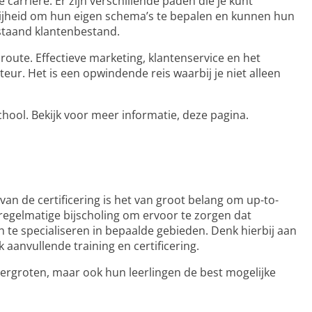
carrière. Er zijn verschillende paden die je kunt
 vrijheid om hun eigen schema’s te bepalen en kunnen hun
estaand klantenbestand.
route. Effectieve marketing, klantenservice en het
eur. Het is een opwindende reis waarbij je niet alleen
chool. Bekijk voor meer informatie,
deze pagina
.
an de certificering is het van groot belang om up-to-
regelmatige bijscholing om ervoor te zorgen dat
 te specialiseren in bepaalde gebieden. Denk hierbij aan
 aanvullende training en certificering.
vergroten, maar ook hun leerlingen de best mogelijke