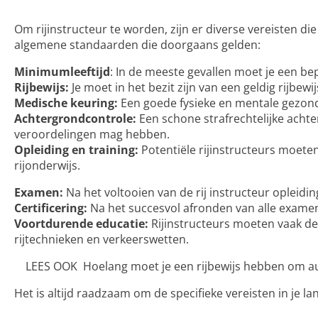
Om rijinstructeur te worden, zijn er diverse vereisten di
algemene standaarden die doorgaans gelden:
Minimumleeftijd
: In de meeste gevallen moet je een be
Rijbewijs:
Je moet in het bezit zijn van
een geldig rijbewij
Medische keuring:
Een goede fysieke en mentale gezondh
Achtergrondcontrole:
Een schone strafrechtelijke achter
veroordelingen mag hebben.
Opleiding en training:
Potentiële rijinstructeurs moete
rijonderwijs.
Examen:
Na het voltooien van de
rij instructeur opleidin
Certificering:
Na het succesvol afronden van alle examens,
Voortdurende educatie:
Rijinstructeurs moeten vaak de
rijtechnieken en verkeerswetten.
LEES OOK
Hoelang moet je een rijbewijs hebben om a
Het is altijd raadzaam om de specifieke vereisten in je l