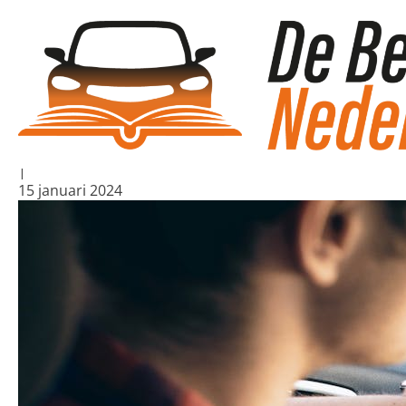
Blogs
/
De weg naar het worden van een rijinstructeur
De weg naar het 
Algemeen
|
15 januari 2024