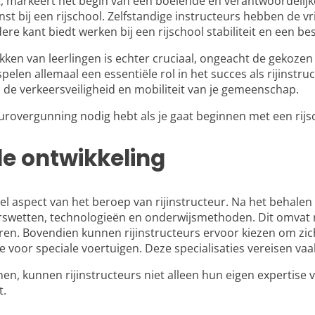
, markeert het begin van een boeiende en verantwoordelijke 
nst bij een rijschool. Zelfstandige instructeurs hebben de
ere kant biedt werken bij een rijschool stabiliteit en een b
en van leerlingen is echter cruciaal, ongeacht de gekozen 
n allemaal een essentiële rol in het succes als rijinstruct
 de verkeersveiligheid en mobiliteit van je gemeenschap.
urovergunning nodig hebt als je gaat beginnen met een rijs
e ontwikkeling
l aspect van het beroep van rijinstructeur. Na het behalen v
erswetten, technologieën en onderwijsmethoden. Dit omvat 
ren. Bovendien kunnen rijinstructeurs ervoor kiezen om zich
e voor speciale voertuigen. Deze specialisaties vereisen vaak
, kunnen rijinstructeurs niet alleen hun eigen expertise 
t.