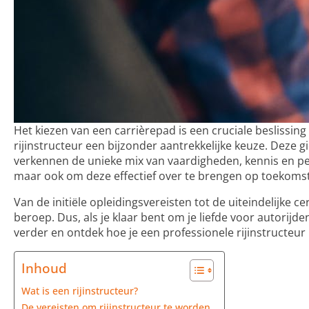
Het kiezen van een carrièrepad is een cruciale beslissin
rijinstructeur een bijzonder aantrekkelijke keuze. Deze g
verkennen de unieke mix van vaardigheden, kennis en per
maar ook om deze effectief over te brengen op toekoms
Van de initiële opleidingsvereisten tot de uiteindelijke c
beroep. Dus, als je klaar bent om je liefde voor autorij
verder en ontdek hoe je een professionele rijinstructeur
Inhoud
Wat is een rijinstructeur?
De vereisten om rijinstructeur te worden