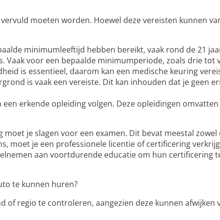
e vervuld moeten worden. Hoewel deze vereisten kunnen varië
paalde minimumleeftijd hebben bereikt, vaak rond de 21 jaa
s
. Vaak voor een bepaalde minimumperiode, zoals drie tot vi
eid is essentieel, daarom kan een medische keuring vereist
grond is vaak een vereiste. Dit kan inhouden dat je geen er
n een erkende opleiding volgen. Deze opleidingen omvatten 
g
moet je slagen voor een examen. Dit bevat meestal zowel e
 moet je een professionele licentie of certificering verkrijg
elnemen aan voortdurende educatie om hun certificering t
uto te kunnen huren?
and of regio te controleren, aangezien deze kunnen afwijken 