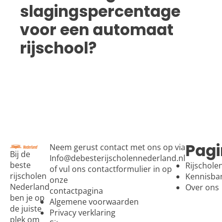
slagingspercentage
voor een automaat
rijschool?
Pagi
Neem gerust contact met ons op via
Bij de
Info@debesterijscholennederland.nl
beste
Rijschole
of vul ons contactformulier in op
rijscholen
Kennisba
onze
Nederland
Over ons
contactpagina
ben je op
Algemene voorwaarden
de juiste
Privacy verklaring
plek om