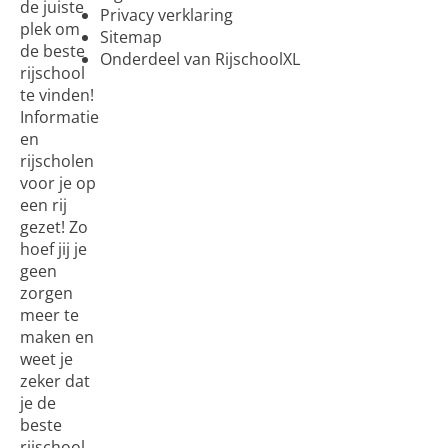
de juiste
Privacy verklaring
plek om
Sitemap
de beste
Onderdeel van RijschoolXL
rijschool
te vinden!
Informatie
en
rijscholen
voor je op
een rij
gezet! Zo
hoef jij je
geen
zorgen
meer te
maken en
weet je
zeker dat
je de
beste
rijschool