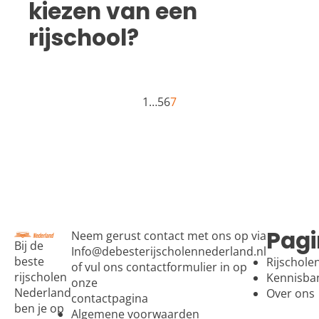
kiezen van een
rijschool?
1
…
5
6
7
Pagi
Neem gerust contact met ons op via
Bij de
Info@debesterijscholennederland.nl
beste
Rijschole
of vul ons contactformulier in op
rijscholen
Kennisba
onze
Nederland
Over ons
contactpagina
ben je op
Algemene voorwaarden